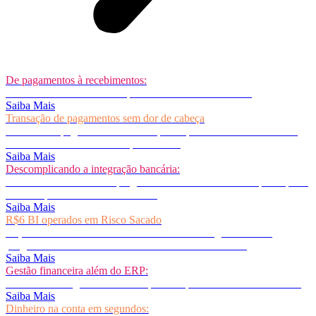
De pagamentos à recebimentos:
O fluxo de caixa da sua empresa como você nunca viu!
Saiba Mais
Transação de pagamentos sem dor de cabeça
Confie seus pagamentos numa empresa que transaciona mais de 1
TRILHÃO de reais em sua plataforma!
Saiba Mais
Descomplicando a integração bancária:
Conte com +114 bancos plugados em nosso ecossistema para apoiar
a sua empresa com conectividade!
Saiba Mais
R$6 BI operados em Risco Sacado
Faça como os +50 âncoras clientes da Accesstage e entre no
programa de Risco Sacado mais eficiente do mercado!
Saiba Mais
Gestão financeira além do ERP:
Não sobrecarregue a área de TI para adaptar o seu sistema interno!
Saiba Mais
Dinheiro na conta em segundos: