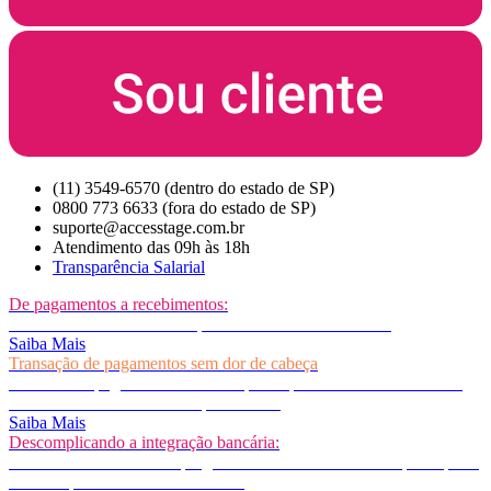
(11) 3549-6570 (dentro do estado de SP)
0800 773 6633 (fora do estado de SP)
suporte@accesstage.com.br
Atendimento das 09h às 18h
Transparência Salarial
De pagamentos a recebimentos:
O fluxo de caixa da sua empresa como você nunca viu!
Saiba Mais
Transação de pagamentos sem dor de cabeça
Confie seus pagamentos numa empresa que transaciona mais de 1
TRILHÃO de reais em sua plataforma!
Saiba Mais
Descomplicando a integração bancária:
Conte com +114 bancos plugados em nosso ecossistema para apoiar
a sua empresa com conectividade!