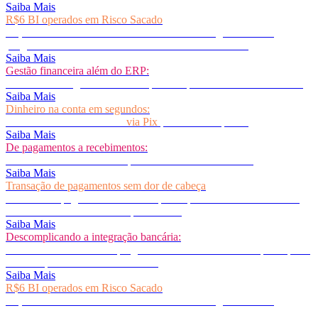
Saiba Mais
R$6 BI operados em Risco Sacado
Faça como os +50 âncoras clientes da Accesstage e entre no
programa de Risco Sacado mais eficiente do mercado!
Saiba Mais
Gestão financeira além do ERP:
Não sobrecarregue a área de TI para adaptar o seu sistema interno!
Saiba Mais
Dinheiro na conta em segundos:
Automatize o recebimento
via Pix
para a sua empresa!
Saiba Mais
De pagamentos a recebimentos:
O fluxo de caixa da sua empresa como você nunca viu!
Saiba Mais
Transação de pagamentos sem dor de cabeça
Confie seus pagamentos numa empresa que transaciona mais de 1
TRILHÃO de reais em sua plataforma!
Saiba Mais
Descomplicando a integração bancária:
Conte com +114 bancos plugados em nosso ecossistema para apoiar
a sua empresa com conectividade!
Saiba Mais
R$6 BI operados em Risco Sacado
Faça como os +50 âncoras clientes da Accesstage e entre no
programa de Risco Sacado mais eficiente do mercado!